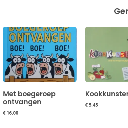
Ger
Met boegeroep
Kookkunste
ontvangen
€
5,45
€
16,00