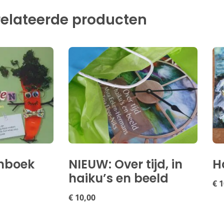
elateerde producten
nboek
NIEUW: Over tijd, in
H
haiku’s en beeld
€
1
€
10,00