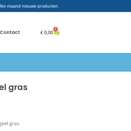
lke maand nieuwe producten
0
Contact
€
0,00
el gras
geel gras.