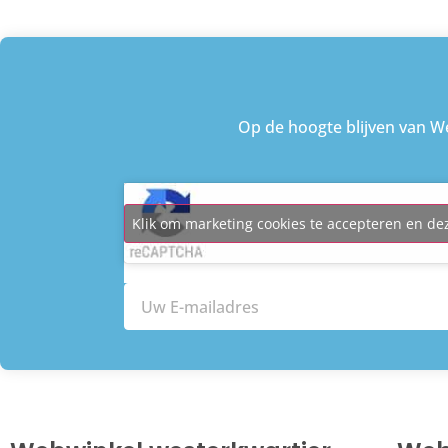
Op de hoogte blijven van We
Klik om marketing cookies te accepteren en de