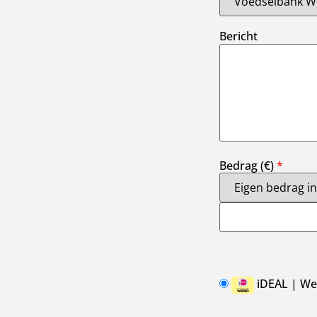
Bericht
Bedrag (
€
)
*
iDEAL | We