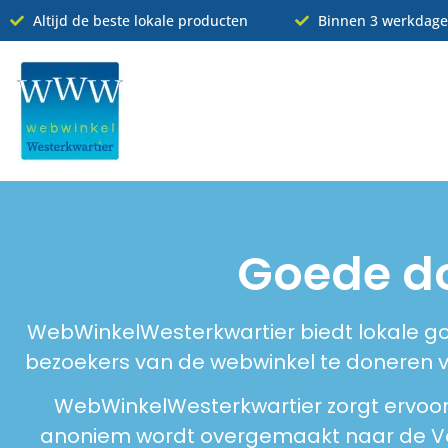
Altijd de beste lokale producten
Binnen 3 werkdage
Goede d
WebWinkelWesterkwartier biedt lokale g
bezoekers van de webwinkel te doneren 
WebWinkelWesterkwartier zorgt ervoor
anoniem wordt overgemaakt naar de Vo