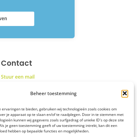
jven
Contact
Stuur een mail
Touwslagersbaan 4
Beheer toestemming
9804 RJ Noordhorn
 ervaringen te bieden, gebruiken wij technologieën zoals cookies om
over je apparaat op te slaan en/of te raadplegen. Door in te stemmen met
logieën kunnen wij gegevens zoals surfgedrag of unieke ID's op deze site
Als je geen toestemming geeft of uw toestemming intrekt, kan dit een
vloed hebben op bepaalde functies en mogelijkheden.