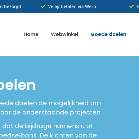
n bezorgd
Veilig betalen via Wero
E
Home
Webwinkel
Goede doelen
oelen
oede doelen de mogelijkheid om
voor de onderstaande projecten.
 dat de bijdrage namens u of
edselbank. De klanten van de