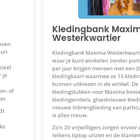
Kledingbank Maxi
Westerkwartier
nsen
 hun
Kledingbank Maxima Westerkwarti
e
waar je kunt winkelen zonder po
cieel
per jaar krijgen mensen met een (t
 je
kledingkaart waarmee ze 15 kledi
kunnen uitkiezen in de winkel. De
on- of
kledingstukken voor Maxima bestaa
er.
kledingwinkels, gloednieuwe kledi
nieuwe inbrengkleding van particu
dt
is alles nieuw.
jks
Zo’n 20 vrijwilligers zorgen ervoor
telkens tiptop uitziet en de klante