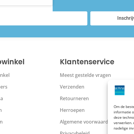
Inschri
winkel
Klantenservice
nkel
Meest gestelde vragen
ers
Verzenden
la
Retourneren
Om de beste
n
Herroepen
informatie 
deze techno
en
Algemene voorwaarden
verwerken. 
nadelige in
Privacybeleid