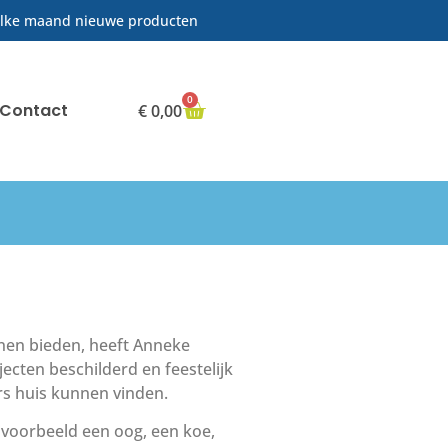
lke maand nieuwe producten
0
Contact
€
0,00
nen bieden, heeft Anneke
jecten beschilderd en feestelijk
rs huis kunnen vinden.
ijvoorbeeld een oog, een koe,