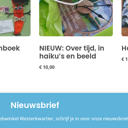
nboek
NIEUW: Over tijd, in
H
haiku’s en beeld
€
1
€
10,00
Nieuwsbrief
bwinkel Westerkwartier, schrijf je in voor onze nieuwsbrief