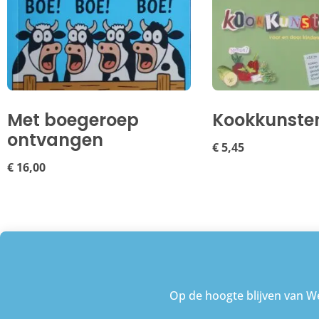
Met boegeroep
Kookkunste
ontvangen
€
5,45
€
16,00
Op de hoogte blijven van We