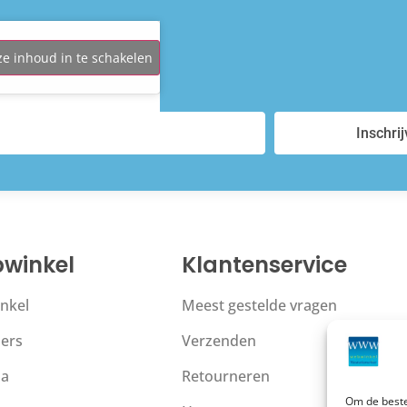
ze inhoud in te schakelen
Inschri
winkel
Klantenservice
nkel
Meest gestelde vragen
ers
Verzenden
la
Retourneren
Om de beste