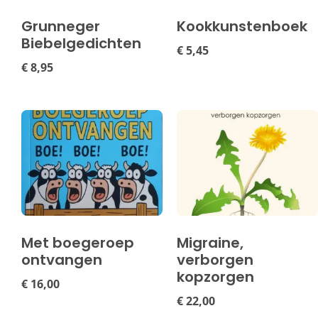
Grunneger
Kookkunstenboek
Biebelgedichten
€
5,45
€
8,95
Met boegeroep
Migraine,
ontvangen
verborgen
kopzorgen
€
16,00
€
22,00