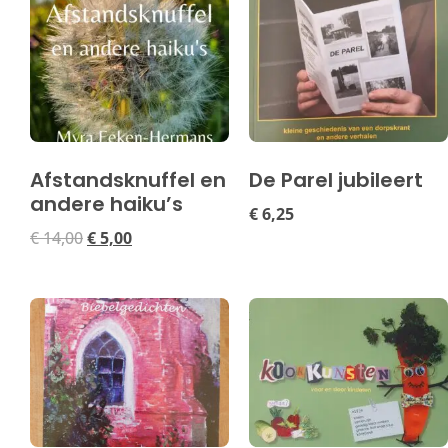
Afstandsknuffel en
De Parel jubileert
andere haiku’s
€
6,25
€
14,00
€
5,00