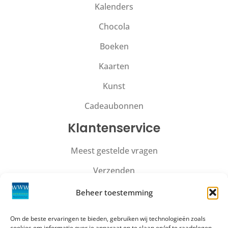
Kalenders
Chocola
Boeken
Kaarten
Kunst
Cadeaubonnen
Klantenservice
Meest gestelde vragen
Verzenden
Retourneren
Beheer toestemming
Herroepen
Om de beste ervaringen te bieden, gebruiken wij technologieën zoals
cookies om informatie over je apparaat op te slaan en/of te raadplegen.